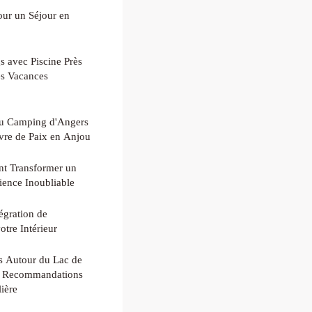
our un Séjour en
 avec Piscine Près
es Vacances
 au Camping d'Angers
vre de Paix en Anjou
t Transformer un
ience Inoubliable
égration de
otre Intérieur
es Autour du Lac de
es Recommandations
ière