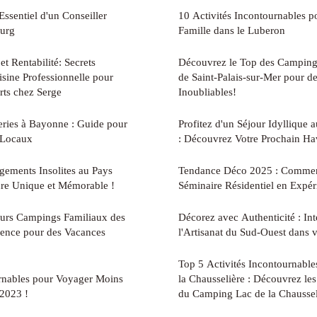
ssentiel d'un Conseiller
10 Activités Incontournables p
ourg
Famille dans le Luberon
et Rentabilité: Secrets
Découvrez le Top des Campings
sine Professionnelle pour
de Saint-Palais-sur-Mer pour d
rts chez Serge
Inoubliables!
eries à Bayonne : Guide pour
Profitez d'un Séjour Idyllique
 Locaux
: Découvrez Votre Prochain Ha
gements Insolites au Pays
Tendance Déco 2025 : Commen
re Unique et Mémorable !
Séminaire Résidentiel en Expér
eurs Campings Familiaux des
Décorez avec Authenticité : Int
ence pour des Vacances
l'Artisanat du Sud-Ouest dans v
Top 5 Activités Incontournabl
rnables pour Voyager Moins
la Chausselière : Découvrez l
 2023 !
du Camping Lac de la Chaussel