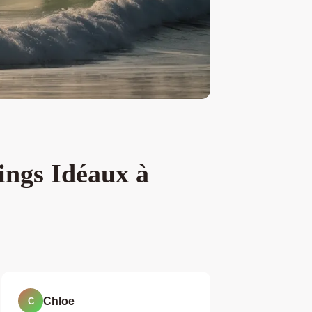
ings Idéaux à
Chloe
C