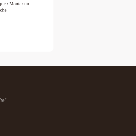
ique : Monter un
nche
te”