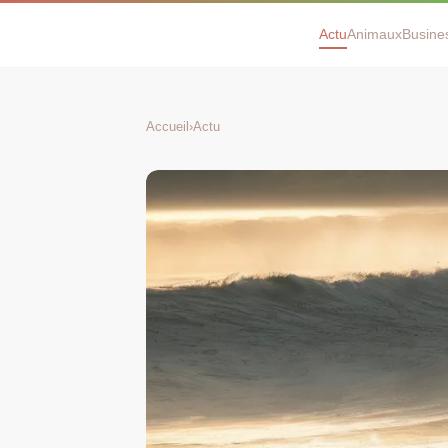
Actu
Animaux
Busine
Accueil
›
Actu