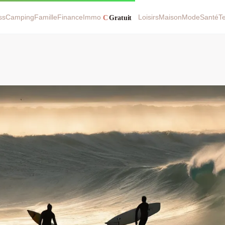
ss
Camping
Famille
Finance
Immo
Loisirs
Maison
Mode
Santé
T