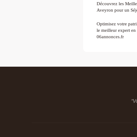
Découvrez les Meill
Aveyron pour un Séj
Optimisez votre patr
le meilleur expert en
06annonces.fr
“V