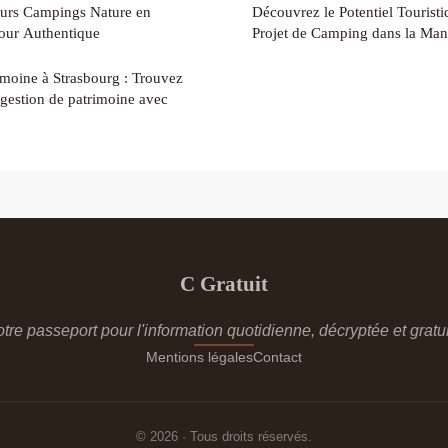
eurs Campings Nature en
Découvrez le Potentiel Tourist
our Authentique
Projet de Camping dans la Ma
imoine à Strasbourg : Trouvez
 gestion de patrimoine avec
C Gratuit
otre passeport pour l'information quotidienne, décryptée et gratui
Mentions légales
Contact
© 2026 · Tous droits réservés.